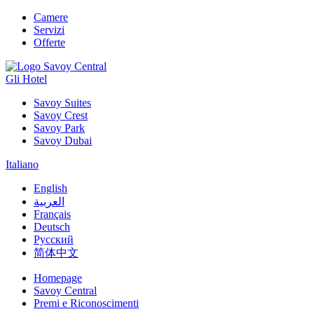
Camere
Servizi
Offerte
Gli Hotel
Savoy Suites
Savoy Crest
Savoy Park
Savoy Dubai
Italiano
English
العربية
Français
Deutsch
Русский
简体中文
Homepage
Savoy Central
Premi e Riconoscimenti