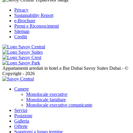
Privacy
Sustainability Report
e-Brochure
Premi e Riconoscimenti
Sitemap
Crediti
Appartamenti arredati in hotel a Bur Dubai Savoy Suites Dubai - ©
Copyright - 2026
Camere
Monolocale executive
Monolocale familiare
Monolocale executive comunicante
Servizi
Posizione
Galleria
Offerte
Soggiorni a lungo termine