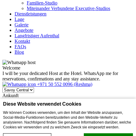
Familien-Studio
Miteinander Verbundene Executive-Studios
Dienstleistungen
Lage
Galerie
Angebote
Langfristiger Aufenthal
Kontakt
FAQs
Blog
Welcome
I will be your dedicated Host at the Hotel. WhatsApp me for
reservations, confirmations and any stay assistance.
+971 50 552 0096 (Reshma)
Ankunft
dd/MM/YY
Diese Website verwendet Cookies
Check-out
dd/MM/YY
Wir können Cookies verwenden, um den Inhalt der Website anzupassen,
Gutschein
Social-Media-Funktionen bereitzustellen und den Website-Verkehr zu
analysieren. Nachfolgend finden Sie genauere Informationen darüber, welche
Cookies wir verwenden und zu welchem Zweck sie eingesetzt werden.
Jetzt buchen