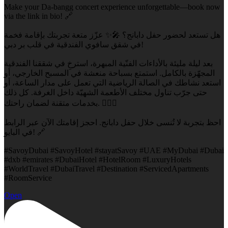
Make your Da-bangg concert experience unforgettable—book now
via the link in bio! 🔗
هل تستعد لحضور حفل دابانج؟ 🎤✨ عزّز متعة تجربتك بإقامة فخمة
في شقق سافوي الفندقية في قلب بر دبي!
بعد ليلة مليئة بالأداءات الفنّية المبهرة، استرخِ في شققنا الفندقية
المجهّزة بالكامل. استمتع بسباحة منعشة في المسبح الخارجي، أو
استعد نشاطك في الصالة الرياضية التي تعمل على مدار الساعة، أو
حتى جرّب تناول مختلف الأطعمة الشهيّة داخل الغرفة. كل ذلك
بخدمات متقنة لضمان راحتك. 🏊‍♀️💪
احظ بتجربة لا تُنسى خلال حفل دابانج. احجز إقامتك الآن عبر الرابط
في البايو! 🔗
#SavoyDubai #SavoyHotel #stayatSavoy #UAE #MyDubai #Dubai
#dxb #emirates #DubaiHotel #HotelRoom #LuxuryHotels
#WorldTravel #DubaiTravel #Destination #ServicedApartments
#RoomService
Open