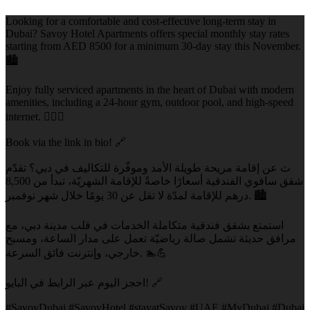
Looking for a comfortable and cost-effective long-term stay in
Dubai? Savoy Hotel Apartments offers special monthly stay rates
starting from AED 8500 for a minimum 30-day stay this November.
🏙️
Enjoy fully serviced apartments in the heart of Dubai with modern
amenities, including a 24-hour gym, outdoor pool, and high-speed
internet. 🏊‍♂️💪
Book via the link in bio! 🔗
ث عن إقامة مريحة طويلة الأمد وموفّرة للتكاليف في دبي؟ تقدّم
شقق سافوي الفندقية أسعارًا خاصةً للإقامة الشهريّة، تبدأ من 8,500
درهم للإقامة لمدّة لا تقل عن 30 يومًا خلال شهر نوفمبر. 🏙️
استمتع بشقق فندقية متكاملة الخدمات في قلب مدينة دبي، مع
مرافق حديثة تشمل صالة رياضيّة تعمل على مدار الساعة، ومسبح
خارجي، وإنترنت فائق السرعة. 🏊💪
احجز اليوم عبر الرابط في البايو! 🔗
#SavoyDubai #SavoyHotel #stayatSavoy #UAE #MyDubai #Dubai