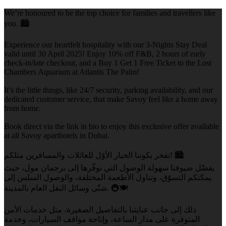
We’re honoured to be the top choice for families and travellers like
you. 🏙️
Experience our heartfelt hospitality with our 3-Nights Stay Deal
valid until 30 April 2025! Enjoy 10% off F&B, 2 hours of early
check-in/late checkout, and a Buy 1 Get 1 Free Ticket to the Lost
Chambers Aquarium at Atlantis The Palm!
It’s the little things, like 24/7 security, parking availability, and our
dedicated customer service, that make Savoy feel like a home away
from home.
Book direct via the link in bio to enjoy this exclusive offer available
at all Savoy aparthotels in Dubai.
نفخر بكوننا الخيار الأوّل للعائلات والمسافرين مثلكم! 🏙️
يفضّل ضيوفنا سهولة الوصول التي نوفّرها إلى برجمان مول، حيث
يمكنكم التسوّق، وتناول الأطعمة المختلفة، والوصول السلس إلى
شتّى وسائل النقل العام بالمدينة. 🚇🍽️
ذلك إلى جانب عنايتنا بالتفاصيل الصغيرة، مثل خدمات الأمن
المتوفرة على مدار الساعة، وإتاحة مواقف السيارات، وخدمة