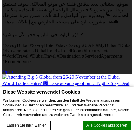
بموقع استثنائي يبعد بدقائق قليلة عن موقع الفعاليّة، سوف تستمتع
برحلة مريحة مع كافة وسائل الراحة في شققنا الفندقية متكاملة
الخدمات. 🌟 وبعد يوم من التواصل واللقاءات، اضمن فترة استرخاء
بمشروب بارد على مسبحنا الخارجي مع إطلالاته مذهلة. 🏊💼
زُر الرابط في البايو واحجز الآن مباشرةً! 🔗
#SavoyDubai #SavoyHotel #stayatSavoy #UAE #MyDubai #Dubai
#dxb #emirates #DubaiHotel #HotelRoom #LuxuryHotels
#WorldTravel #DubaiTravel #Destination #ServicedApartments
#RoomService
Open
Diese Website verwendet Cookies
Wir können Cookies verwenden, um den Inhalt der Website anzupassen,
Social-Media-Funktionen bereitzustellen und den Website-Verkehr zu
analysieren. Nachfolgend finden Sie genauere Informationen darüber, welche
Cookies wir verwenden und zu welchem Zweck sie eingesetzt werden.
Lassen Sie mich wählen
Alle Cookies akzeptieren