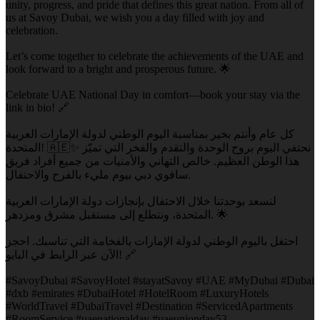
unity, progress, and pride that defines this great nation. From all of
us at Savoy Dubai, we wish you a day filled with joy and
celebration.
Let’s come together to celebrate the achievements of the UAE and
look forward to a bright and prosperous future. 🌟
Celebrate UAE National Day in comfort—book your stay via the
link in bio! 🔗
كل عام وأنتم بخير بمناسبة اليوم الوطني لدولة الإمارات العربية
المتحدة! 🇦🇪✨ نحتفي اليوم بروح الوحدة والتقدم والفخر التي تميّز
هذا الوطن العظيم. خالص التهاني والأمنيات من جميع أفراد فريق
سافوي دبي بيوم مليء بالفرح والاحتفال.
لنسعد بوحدتنا خلال الاحتفال بإنجازات دولة الإمارات العربية
المتحدة، ونتطلع إلى مستقبل مشرق ومزدهر. 🌟
احتفل باليوم الوطني لدولة الإمارات بالفخامة التي تناسبك. احجز
الآن عبر الرابط في البايو! 🔗
#SavoyDubai #SavoyHotel #stayatSavoy #UAE #MyDubai #Dubai
#dxb #emirates #DubaiHotel #HotelRoom #LuxuryHotels
#WorldTravel #DubaiTravel #Destination #ServicedApartments
#RoomService #uaenationalday #uaeunionday53