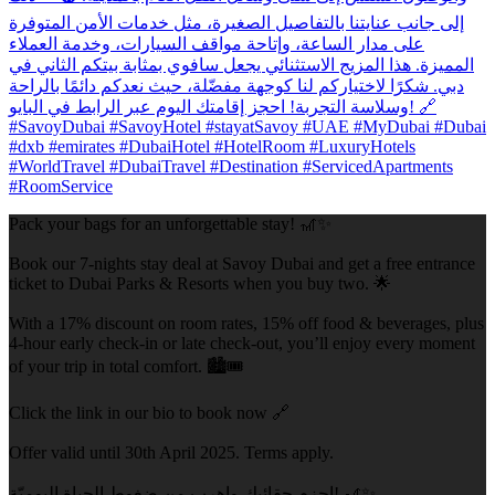
Pack your bags for an unforgettable stay! 🎢✨
Book our 7-nights stay deal at Savoy Dubai and get a free entrance
ticket to Dubai Parks & Resorts when you buy two. 🌟
With a 17% discount on room rates, 15% off food & beverages, plus
4-hour early check-in or late check-out, you’ll enjoy every moment
of your trip in total comfort. 🏙️🎟️
Click the link in our bio to book now 🔗
Offer valid until 30th April 2025. Terms apply.
احزم حقائبك واهرب من ضغوط الحياة اليوميّة! 🎢✨