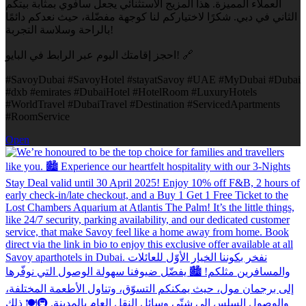
العملاء المميزة. هذا المزيج الاستثنائي يجعل سافوي بمثابة بيتكم
الثاني في دبي. شكرًا لاختياركم لنا كوجهة مفضّلة، حيث نعدكم دائمًا
بالراحة وسلاسة التجربة!
احجز إقامتك اليوم عبر الرابط في البايو! 🔗
#SavoyDubai #SavoyHotel #stayatSavoy #UAE #MyDubai #Dubai
#dxb #emirates #DubaiHotel #HotelRoom #LuxuryHotels
#WorldTravel #DubaiTravel #Destination #ServicedApartments
#RoomService
Open