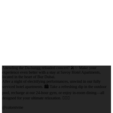
Attending the Da-bangg reloaded concert? 🎤✨ Make your
experience even better with a stay at Savoy Hotel Apartments,
located in the heart of Bur Dubai.
After a night of electrifying performances, unwind in our fully
serviced hotel apartments. 🏙️ Take a refreshing dip in the outdoor
pool, recharge at our 24-hour gym, or enjoy in-room dining—all
designed for your ultimate relaxation. 🏊‍♀️💪
@colorstvme