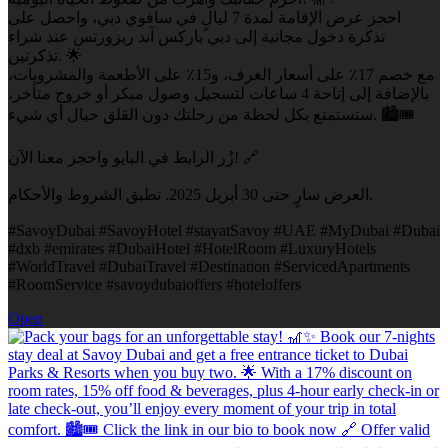
احجز عرض الإقامة لمدة 7 ليالٍ في سافوي دبي، واحصل على
تذكرة دخول مجانية إلى دبي باركس آند ريزورتس عند شراء
تذكرتين. 🌟
مع خصم 17٪ على أسعار الغرف، و15٪ على الأطعمة والمشروبات،
بالإضافة إلى إتاحة 4 ساعات لتسجيل وصول مبكر أو خروج متأخر،
ستستمتع بكل لحظة من رحلتك دون القلق حيال أي شيء. 🏙️🎟️
زُر الرابط في البايو واحجز معنا الآن! 🔗
العرض سارٍ حتى 30 أبريل 2025. تطبق الشروط والأحكام.
#SavoyDubai #SavoyHotel #stayatSavoy #UAE #MyDubai #Dubai
#dxb #emirates #DubaiHotel #HotelRoom #LuxuryHotels
#WorldTravel #DubaiTravel #Destination #ServicedApartments
#RoomService #savoydubaioffers #hoteloffers
Open