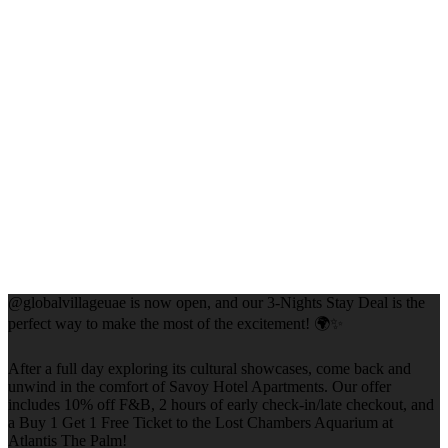
@globalvillageuae is now open, and our 3-Nights Stay Deal is the
perfect way to make the most of the excitement! 🌍✨
After a full day exploring its cultural showcases, come back and
unwind in the comfort of Savoy Hotel Apartments. Our offer
includes 10% off F&B, 2 hours of early check-in/late checkout, and
a Buy 1 Get 1 Free Ticket to the Lost Chambers Aquarium at
Atlantis The Palm!