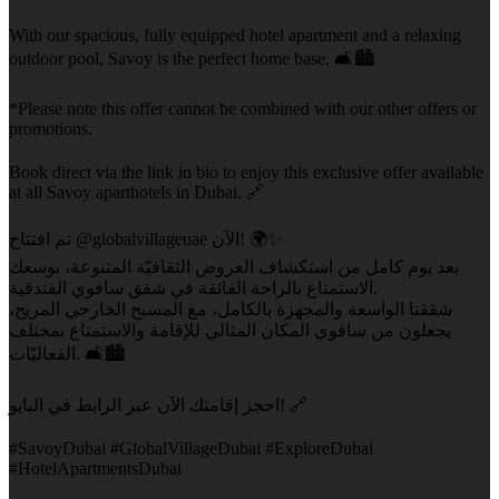
With our spacious, fully equipped hotel apartment and a relaxing
outdoor pool, Savoy is the perfect home base. 🛋️🏙️
*Please note this offer cannot be combined with our other offers or
promotions.
Book direct via the link in bio to enjoy this exclusive offer available
at all Savoy aparthotels in Dubai. 🔗
تم افتتاح @globalvillageuae الآن! 🌍✨
بعد يوم كامل من استكشاف العروض الثقافيّة المتنوعة، بوسعك
الاستمتاع بالراحة الفائقة في شقق سافوي الفندقية.
شققنا الواسعة والمجهزة بالكامل، مع المسبح الخارجي المريح،
يجعلون من سافوي المكان المثالي للإقامة والاستمتاع بمختلف
الفعاليّات. 🛋️🏙️
احجز إقامتك الآن عبر الرابط في البايو! 🔗
#SavoyDubai #GlobalVillageDubai #ExploreDubai
#HotelApartmentsDubai