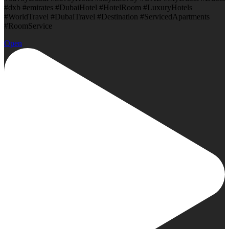
#dxb #emirates #DubaiHotel #HotelRoom #LuxuryHotels
#WorldTravel #DubaiTravel #Destination #ServicedApartments
#RoomService
Open