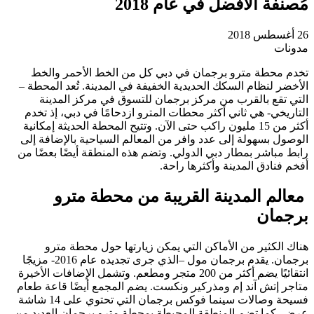
مُصنفة الأفضل في عام 2018
26 أغسطس 2018
مدونات
تخدم محطة مترو برجمان في دبي كل من الخط الأحمر والخط
الأخضر لنظام السكك الحديدية الخفيفة في المدينة. تُعد المحطة –
التي تقع بالقرب من مركز برجمان للتسوق في مركز المدينة
التاريخي- هي ثاني أكثر محطات المترو ازدحامًا في دبي، إذ تخدم
أكثر من 15 مليون راكب حتى الآن. وتتيح المحطة الحديثة إمكانية
الوصول بسهولة إلى عدد وافر من المعالم السياحية بالإضافة إلى
رابط مباشر بمطار دبي الدولي. وتضم هذه المنطقة أيضًا بعضًا من
أفخم فنادق المدينة وأكثرها راحة.
معالم المدينة القريبة من محطة مترو
برجمان
هناك الكثير من الأماكن التي يمكن زيارتها حول محطة مترو
برجمان. يقدم برجمان مول –الذي جرى تجديده عام 2016- مزيجًا
انتقائيًا يضم أكثر من 200 متجر ومطعم. وتشمل الإضافات الأخيرة
متاجر إتش آند إم ومذركير ونكست. يضم المجمع أيضًا قاعة طعام
فسيحة وصالات سينما فوكس برجمان التي تحتوي على 14 شاشة
عرض. كما تضم المنطقة المحيطة بمحطة مترو برجمان العديد من