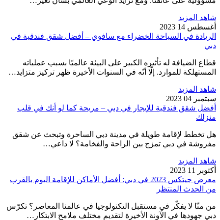
مسؤولية على عاتقنا. ومع تزايد الوعي العالمي بشأن تغير…
شاهد المزيد
أغسطس 14 2023
الريادة في السياحة الخضراء مع سافوي – أفضل شقق فندقية في
دبي
قطاع الضيافة له تأثيره الكبير على البيئة عالميًا بسبب عملياته
المستهلكة للموارد. إلّا أنّه في السنوات الأخيرة ظهر تركيز متزايد…
شاهد المزيد
سبتمبر 04 2023
أفضل شقق فندقية للإيجار في دبي – مريحة كما لو أنك في قلب
منزلك
هل تخطط لإقامة طويلة في مدينة دبي الساحرة وتبحث عن شقق
مفروشة في دبي تمزج بين الراحة والفخامة؟ لا داعي…
شاهد المزيد
أكتوبر 11 2023
معرض جيتكس 2023 في دبي: أفضل الأماكن للإقامة اليوم بالقرب
من الحدث المنتظر
من منّا لا يفكّر في مستقبل التكنولوجيا في عالمنا المعاصر؟ تكرّس
دبي جهودها في الآونة الأخيرة لتقديم مختلف ملامح الابتكار…