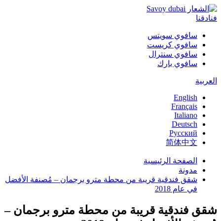
فنادقنا
سافوي سويتس
سافوي كريست
سافوي سنترال
سافوي بارك
العربية
English
Français
Italiano
Deutsch
Русский
简体中文
الصفحة الرئيسية
مدونة
شقق فندقية قريبة من محطة مترو برجمان – مُصنفة الأفضل
في عام 2018
شقق فندقية قريبة من محطة مترو برجمان –