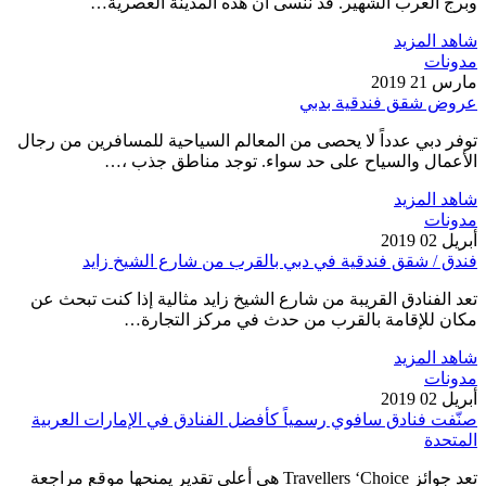
وبرج العرب الشهير. قد ننسى أن هذه المدينة العصرية…
شاهد المزيد
مدونات
مارس 21 2019
عروض شقق فندقية بدبي
توفر دبي عدداً لا يحصى من المعالم السياحية للمسافرين من رجال
الأعمال والسياح على حد سواء. توجد مناطق جذب ،…
شاهد المزيد
مدونات
أبريل 02 2019
فندق / شقق فندقية في دبي بالقرب من شارع الشيخ زايد
تعد الفنادق القريبة من شارع الشيخ زايد مثالية إذا كنت تبحث عن
مكان للإقامة بالقرب من حدث في مركز التجارة…
شاهد المزيد
مدونات
أبريل 02 2019
صنّفت فنادق سافوي رسمياً كأفضل الفنادق في الإمارات العربية
المتحدة
تعد جوائز Travellers ‘Choice هي أعلى تقدير يمنحها موقع مراجعة