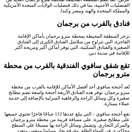
القنصليات الأجنبية، بما في ذلك قنصليات الولايات المتحدة الأمريكية
والمملكة المتحدة والهند ومصر وكندا.
فنادق بالقرب من برجمان
تزخر المنطقة المحيطة بمحطة مترو برجمان بأماكن الإقامة
الفاخرة، التي تتراوح من سلاسل الفنادق الكبرى إلى الفنادق
الصغيرة والفنادق السكنية، التي توفر أماكن أكبر ومريحة أكثر
للإقامة في مدينة دبي.
تقع شقق سافوي الفندقية بالقرب من محطة
مترو برجمان
تُعد أجنحة سافوي أحد أفضل الأماكن للإقامة بالقرب من محطة
مترو برجمان. توفر هذه الفنادق الأربعة أجنحة واسعة تضم مطابخ
صغيرة وكل وسائل الراحة والرفاهية المنزلية بالإضافة إلى خدمة
عملاء ممتازة.
تقع أجنحة سافوي – التي يبلغ عددها 112 جناحًا فاخرًا تحتوي جميعها
على مطابخ صغيرة- على مسافة قريبة من محطة مترو برجمان
والمركز التجاري. وتشمل وسائل الراحة بها مسبحًا على السطح
وجاكوزي في الهواء الطلق وغرفة بخار وساونا ومقهى متعدد