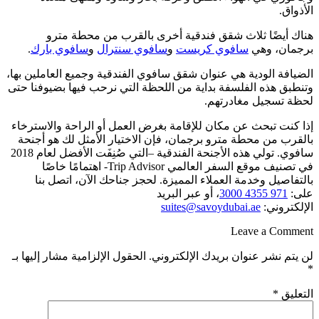
الأذواق.
هناك أيضًا ثلاث شقق فندقية أخرى بالقرب من محطة مترو
برجمان، وهي
سافوي كريست
و
سافوي سنترال
و
سافوي بارك
.
الضيافة الودية هي عنوان شقق سافوي الفندقية وجميع العاملين بها،
وتنطبق هذه الفلسفة بداية من اللحظة التي نرحب فيها بضيوفنا حتى
لحظة تسجيل مغادرتهم.
إذا كنت تبحث عن مكان للإقامة بغرض العمل أو الراحة والاسترخاء
بالقرب من محطة مترو برجمان، فإن الاختيار الأمثل لك هو أجنحة
سافوي. تولي هذه الأجنحة الفندقية –التي صُنِفَت الأفضل لعام 2018
في تصنيف موقع السفر العالمي Trip Advisor- اهتمامًا خاصًا
بالتفاصيل وخدمة العملاء المميزة. لحجز جناحك الآن، اتصل بنا
على:
971 4355 3000
، أو عبر البريد
الإلكتروني:
suites@savoydubai.ae
Leave a Comment
لن يتم نشر عنوان بريدك الإلكتروني.
الحقول الإلزامية مشار إليها بـ
*
التعليق
*