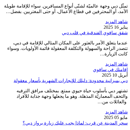
تمثّل دبي وجهة عالميّة لشتّى أنواع المسافرين. سواء للإقامة طويلة
الأمد، أو المحترفين في قطاع الأعمال، أو حتى المغتربين. بفضل…
شاهد المزيد
يناير 16 2025
شقق سافوي الفندقية في قلب دبي
عندما يتعلق الأمر بالعثور على المكان المثالي للإقامة في دبي،
تتصدر الراحة والسهولة والتكلفة المعقولة قائمة الأولويات. وسواء
كانت الزيارة…
شاهد المزيد
إقامتك في سافوي
أبريل 10 2025
دبي بميزانية محدودة: دليلك للإيجارات الشهرية بأسعار معقولة
تشتهر دبي بأسلوب حياة حيوي ممتع. بمختلف مرافق الترفيه
والتحف المعماريّة المذهلة. وهو ما يجعلها وجهة جذابة للأفراد
والعائلات من…
شاهد المزيد
مايو 05 2025
سحر المدينة عن قرب: لماذا يجب عليك زيارة برواز دبي؟