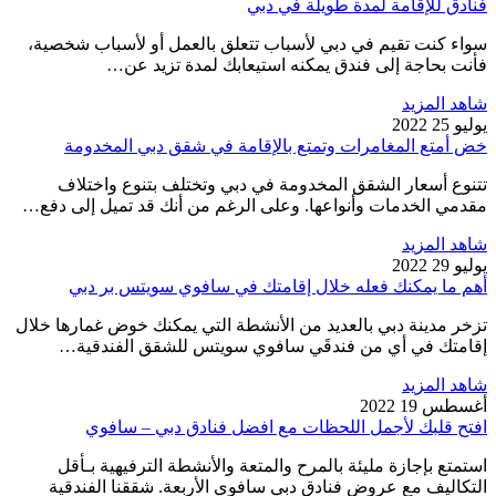
فنادق للإقامة لمدة طويلة في دبي
سواء كنت تقيم في دبي لأسباب تتعلق بالعمل أو لأسباب شخصية،
فأنت بحاجة إلى فندق يمكنه استيعابك لمدة تزيد عن…
شاهد المزيد
يوليو 25 2022
خض أمتع المغامرات وتمتع بالإقامة في شقق دبي المخدومة
تتنوع أسعار الشقق المخدومة في دبي وتختلف بتنوع واختلاف
مقدمي الخدمات وأنواعها. وعلى الرغم من أنك قد تميل إلى دفع…
شاهد المزيد
يوليو 29 2022
أهم ما يمكنك فعله خلال إقامتك في سافوي سويتس بر دبي
تزخر مدينة دبي بالعديد من الأنشطة التي يمكنك خوض غمارها خلال
إقامتك في أي من فندقَي سافوي سويتس للشقق الفندقية…
شاهد المزيد
أغسطس 19 2022
افتح قلبك لأجمل اللحظات مع افضل فنادق دبي – سافوي
استمتع بإجازة مليئة بالمرح والمتعة والأنشطة الترفيهية بـأقل
التكاليف مع عروض فنادق دبي سافوي الأربعة. شققنا الفندقية