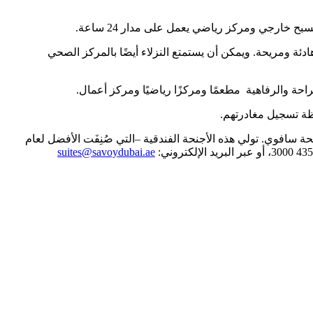
ى مطابخ مجهزة تجهيزًا كاملًا، وتتميز بأجواء هادئة ومريحة. ويمكن أن يستمتع النزلاء أيضًا بالمركز الصحي
ظة تسجيل مغادرتهم.
 سافوي. تولي هذه الأجنحة الفندقية –التي صُنِفَت الأفضل لعام
suites@savoydubai.ae