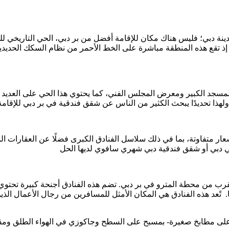
مدينة دبي؛ فليس هناك مكان للإقامة أفضل من بر دبي، الحي التاريخي ل
 إذ تقع هذه المنطقة مباشرة على الخط الأحمر من نظام السكك الحديدية ا
 والمسجد الكبير ومعرض المجلس الفني، كما يحتوي هذا الحي على العدي
ولهذا تحديدًا يبحث الكثير من الناس عن شقق فندقية في بر دبي للإقامة
ار متفاوتة، بما في ذلك سلاسل الفنادق الكبرى فضلًا عن العقارات ال
بي أو شقق فندقية دبي شهري سافوي لديها الحل
لقرب من محطة المترو في بر دبي. تضم هذه الفنادق أجنحة كبيرة تحتوي 
 تًعد هذه الفنادق هي المكان الأمثل للمسافرين من رجال الأعمال الذين 
ها 112 جناحًا فاخرًا تحتوي جميعها على مطابخ صغيرة- بمسبح على السطح وجاكوزي في ال