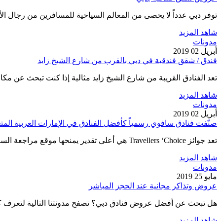
توفر دبي عدداً لا يحصى من المعالم السياحية للمسافرين من رجال 
شاهد المزيد
مدونات
أبريل 02 2019
فندق / شقق فندقية في دبي بالقرب من شارع الشيخ زايد
تعد الفنادق القريبة من شارع الشيخ زايد مثالية إذا كنت تبحث عن م
شاهد المزيد
مدونات
أبريل 02 2019
صنّفت فنادق سافوي رسمياً كأفضل الفنادق في الإمارات العربية المت
تعد جوائز Travellers ‘Choice هي أعلى تقدير يمنحها موقع مراجعة السفر ، حيث يتم تقديمها سنويًا لأفضل 1٪ من الشركات…
شاهد المزيد
مدونات
مايو 25 2019
عروض وتذاكر مجانية عند الحجز المباشر
هل تبحث عن أفضل عروض فنادق دبي؟ تصفح مدونتنا التالية لتعرف ك
شاهد المزيد