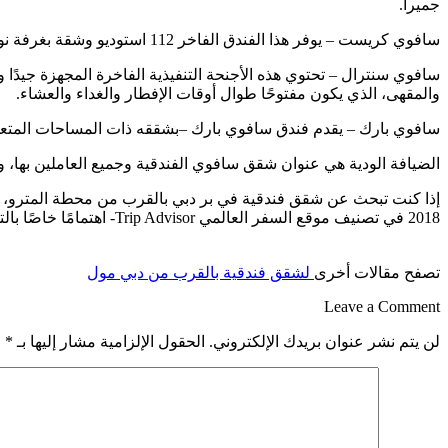
جميرا.
سافوي كريست – يوفر هذا الفندق الفاخر 112 استوديو وشقة بغرفة نوم واحدة للنزلاء الذين يتمتعون بحس انتقائي من الأناقة، بالإضافة إلى مسبح خارجي ومركز رياضي يعمل على مدار 24 ساعة.
والمقهى، الذي يكون مفتوحًا طوال أوقات الإفطار والغداء والعشاء.
سافوي بارك – يقدم فندق سافوي بارك –بشققه ذات المساحات المتعددة والبالغ عددها 126 شقة- خيارًا مناسبًا لكل النزلاء. وتشمل وسائل الراحة والرفاهية
الضيافة الودية هي عنوان شقق سافوي الفندقية وجميع العاملين بها، 
إذا كنت تبحث عن شقق فندقية في بر دبي بالقرب من محطة المترو، سواء
2018 في تصنيف موقع السفر العالمي Trip Advisor- اهتمامًا خاصًا بالتفاصيل وخدمة العملاء المميزة. لحجز جناحك الآن، اتصل بنا على: 971 4355 3000، أو عبر البريد الإلكتروني:
تصفح مقالات أخرى
لشقق فندقية بالقرب من دبي مول
Leave a Comment
لن يتم نشر عنوان بريدك الإلكتروني.
الحقول الإلزامية مشار إليها بـ
*