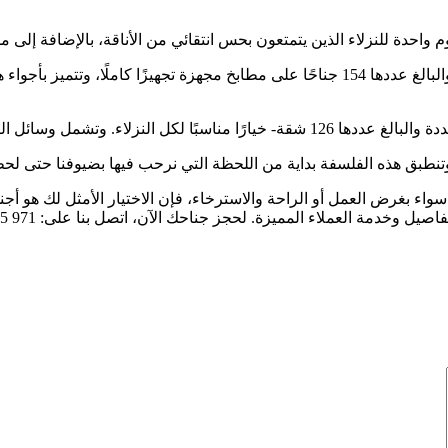
سافوي سنترال – تحتوي هذه الأجنحة التنفيذية الفاخرة المجهزة جيدًا والبالغ عددها 154 جناحًا عل
 مطعمًا ومركزًا رياضيًا ومركز أعمال.
وتنطبق هذه الفلسفة بداية من اللحظة التي نرحب فيها بضيوفنا حتى لح
 بغرض العمل أو الراحة والاسترخاء، فإن الاختيار الأمثل لك هو أجنحة