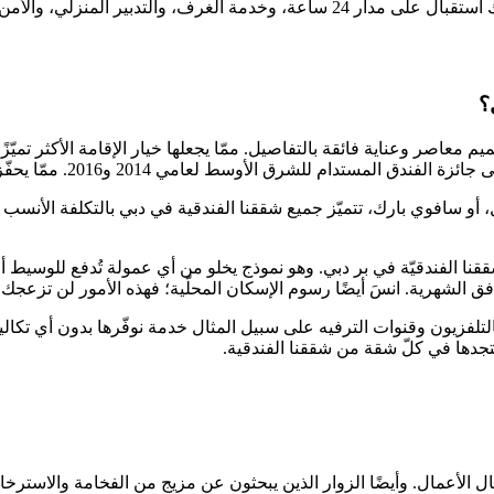
، والأمن، والصيانة، وخدمات الكونسيرج.
؟
معاصر وعناية فائقة بالتفاصيل. ممّا يجعلها خيار الإقامة الأكثر تميّزً
افوي بارك، تتميّز جميع شققنا الفندقية في دبي بالتكلفة الأنسب مق
نا الفندقيّة في بر دبي. وهو نموذج يخلو من أي عمولة تُدفع للوسيط أو ا
مرافق الشهرية. انسَ أيضًا رسوم الإسكان المحلّية؛ فهذه الأمور لن تزعجك 
 بالتلفزيون وقنوات الترفيه على سبيل المثال خدمة نوفّرها بدون أي تك
تجدها في كلّ شقة من شققنا الفندقية.