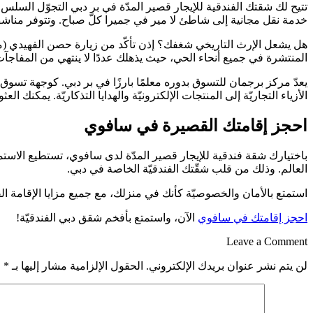
تتيح لك شقتك الفندقية للإيجار قصير المدّة في بر دبي التجوّل السلس ف
خدمة نقل مجانية إلى شاطئ لا مير في جميرا كلّ صباح. وتتوفر منا
هل يشعل الإرث التاريخي شغفك؟ إذن تأكّد من زيارة حصن الفهيدي (متحف د
المنتشرة في جميع أنحاء الحي، حيث يذهلك عددًا لا ينتهي من المفاجآت
يعدّ مركز برجمان للتسوق بدوره معلمًا بارزًا في بر دبي. كوجهة تسو
الأزياء التجاريّة إلى المنتجات الإلكترونيّة والهدايا التذكاريّة. يمكن
احجز إقامتك القصيرة في سافوي
باختيارك شقة فندقية للإيجار قصير المدّة لدى سافوي، تستطيع الاستمتا
العالم. وذلك من قلب شقّتك الفندقيّة الخاصة في دبي.
استمتع بالأمان والخصوصيّة كأنك في منزلك، مع جميع مزايا الإقامة الفند
احجز إقامتك في سافوي
الآن، واستمتع بأفخم شقق دبي الفندقيّة!
Leave a Comment
لن يتم نشر عنوان بريدك الإلكتروني.
الحقول الإلزامية مشار إليها بـ
*