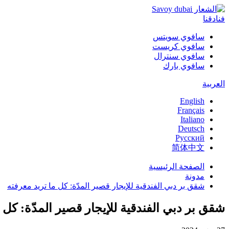
فنادقنا
سافوي سويتس
سافوي كريست
سافوي سنترال
سافوي بارك
العربية
English
Français
Italiano
Deutsch
Русский
简体中文
الصفحة الرئيسية
مدونة
شقق بر دبي الفندقية للإيجار قصير المدّة: كل ما تريد معرفته
شقق بر دبي الفندقية للإيجار قصير المدّة: كل 