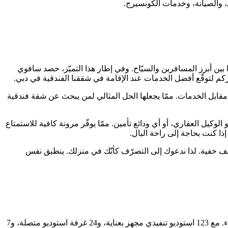
ا بين أبرز المسافرين والسيّاح. وفي إطار هذا التميّز، حصد سافوي
ابل الخدمات. ممّا يجعلها الحل المثالي لمن يبحث عن شقة فندقية
لوكيل العقاري، أو أي ودائع تأمين. ممّا يوفّر مرونة كافية للاستمتاع
إذا كنت بحاجة إلى راحة البال.
اليف خفية. لذا ندعوك إلى التصرّف كأنّك في منزلك. ينطبق نفس
يعتبر سافوي سنترال الخيار الأمثل للزوار من المديرين التنفيذيّين ورجال الأعمال. وأيضًا الزوار الذين يبحثون عن مزيج من الفخامة والاسترخاء. مع 123 استوديو تنفيذي مجهز بعناية، و24 غرفة استوديو متصلة، و7