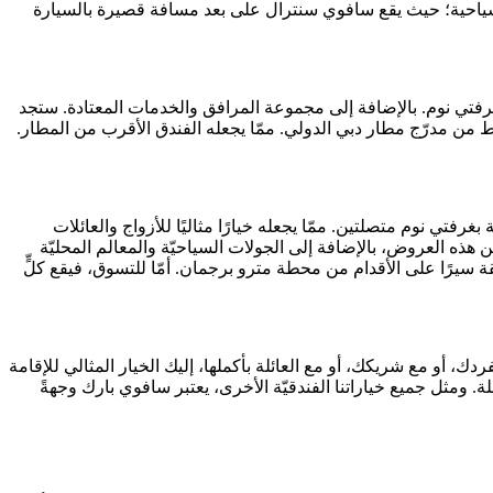
م السياحية؛ حيث يقع سافوي سنترال على بعد مسافة قصيرة بالسيارة
ة عمل، سافوي سويتس هو الوجهة الأنسب للاستفادة من رحلتك. نقدم هنا 100 استوديو كلاسيكي الطراز، و12 جناحًا بغرفتي نوم. بالإضافة إلى مجموعة المرافق والخدمات المعتادة. ستجد
حة ملائمة لأي أحداث متعلّقة بأعمالك. وتقع شقق سافوي سويتس الفندقيّة على بُعد 9 كيلومترات فقط من مدرّج مطار دبي الدولي. ممّا يجعله الفندق الأقرب من المطار.
اسع بالمساحة مع ديكور عصري، يقدّم سافوي كريست 84 غرفة استوديو أنيقة، و28 جناحًا فاخرًا بغرفة نوم واحدة. مع 14 شقة بغرفتي نوم متصلتين. ممّا يجعله خيارًا مثاليًا للأزواج والعائلات
هذه العروض، بالإضافة إلى الجولات السياحيّة والمعالم المحليّة
كتب الاستقبال. بفضل موقعه الاستثنائي، يبعد سافوي كريست بالسيّارة حوالي 15 دقيقة من مطار دبي الدولي. وتفصله 11 دقيقة سيرًا على الأقدام من محطة مترو برجمان. أمّا للتسوق، فيقع كلٍّ
قية وأنيقة. سواء كنت بمفردك، أو مع شريكك، أو مع العائلة بأكملها، إليك الخيار المثالي للإقامة
 ومثل جميع خياراتنا الفندقيّة الأخرى، يعتبر سافوي بارك وجهةً