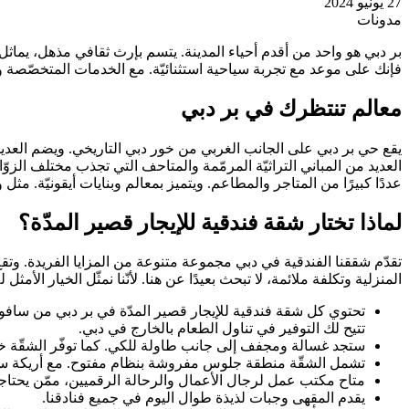
27 يونيو 2024
مدونات
بر دبي هو واحد من أقدم أحياء المدينة. يتسم بإرث ثقافي مذهل، يماثل
فإنك على موعد مع تجربة سياحية استثنائيّة. مع الخدمات المتخصّصة وا
معالم تنتظرك في بر دبي
يقع حي بر دبي على الجانب الغربي من خور دبي التاريخي. ويضم العديد م
العديد من المباني التراثيّة المرمّمة والمتاحف التي تجذب مختلف الزوّ
عددًا كبيرًا من المتاجر والمطاعم. ويتميز بمعالم وبنايات أيقونيّة. 
لماذا تختار شقة فندقية للإيجار قصير المدّة؟
تقدّم شققنا الفندقية في دبي مجموعة متنوعة من المزايا الفريدة. وتقع
المنزلية وتكلفة ملائمة، لا تبحث بعيدًا عن هنا. لأنّنا نمثّل الخيار الأمثل ل
تحتوي كل شقة فندقية للإيجار قصير المدّة في بر دبي من سافوي 
تتيح لك التوفير في تناول الطعام بالخارج في دبي.
ستجد غسالة ومجفف إلى جانب طاولة للكي. كما توفّر الشقّة خزن
تشمل الشقّة منطقة جلوس مفروشة بنظام مفتوح. مع أريكة سرير
متاح مكتب عمل لرجال الأعمال والرحالة الرقميين، ممّن يحتا
يقدم المقهى وجبات لذيذة طوال اليوم في جميع فنادقنا.