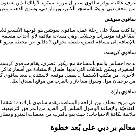
غرف عائلية، يوفر سافوي سنترال مرونة مميّزة. لأولئك الذين يسعون إل
من متحف دبي. وأيضًا المسجد الكبير، وبرواز دبي، وسوق الذهب، وغير
سافوي سويتس
بالإضافة إلى مسافة قصيرة تفصله بحوالي 7 دقائق عن محطة مترو الفهيدي الصديقة للبيئة.
سافوي كريست
الصغيرة. ويمكن للعائلات التي لديها أطفال الاستفادة من أسعار تذاكر
من برجمان مول وسوق مينا بازار بالقرب من موقع الفندق أيضًا.
سافوي بارك
في مزيج مخ
الفندقيّة. بالإضافة الوصول السلس إلى العديد من المرافق الترفيهية.
ملائمة لكافة الاحتياجات؛ حيث يقع بالقرب من محطات المترو ومطار دب
معالم بر دبي على بُعد خطوة