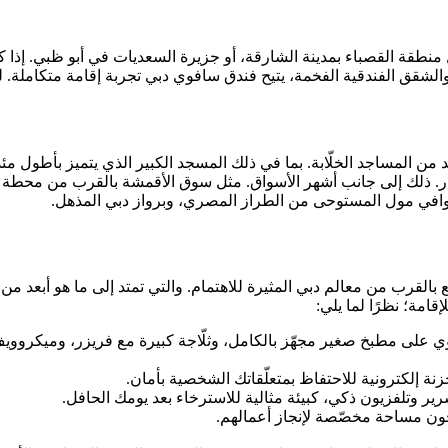
 منطقة القصباء بمدينة الشارقة، أو جزيرة السعديات في أبو ظبي. إذا 
لشقق الفندقية الفخمة، يتيح فندق سافوي دبي تجربة إقامة متكاملة. لم
ن المساجد الخلّابة. بما في ذلك المسجد الكبير الذي يتميز بأطول مئذن
ار. ذلك إلى جانب أشهر الأسواق. مثل سوق الأقمشة بالقرب من محطة قوارب
مثل وافي مول المستوحى من الطراز المصري، وبرواز دبي المذهل.
 بالقرب من معالم دبي المثيرة للاهتمام. والتي تمتد إلى ما هو أبعد من
لإقامة؛ نظرًا لما يلي:
على مطبخ صغير مجهّز بالكامل، وثلّاجة كبيرة مع فريزر، وميكروويف. ب
ة إلكترونية للاحتفاظ بمتعلّقاتك الشخصية بأمان.
 وتلفزيون ذكي، كبيئة مثالية للاسترخاء بعد يومك الحافل.
جون مساحة مخصّصة لإنجاز أعمالهم.