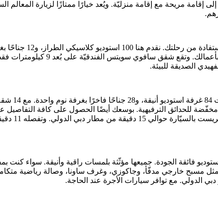
ى إقامة مريحة مع إقامة منزليّة. ويُعد خيارًا ممتازًا لزيارة المعال
هم.
إذا كنت مقبلًا على رحل
أيضًا غرفة مؤتمرات وحفلات. وهي مسا
بدمج إحساس و
 مخفّضة للحدائق الترفيهية. بوسعك أيضًا الحصول على كافة التفاصيل عن 
الأخرى، من م
تلف بين الراحة والبساطة، يقدم سافوي بارك 126 شقة استوديو فائقة الجودة. جميعها مؤثّثة بلمسات را
 مثل مسبح خارجي مدفّأ، وجاكوزي، وغرف ساونا، وصالة رياضية متكاملة.
ي الدولي. مع توافر سيارات الأجرة عند الحاجة.