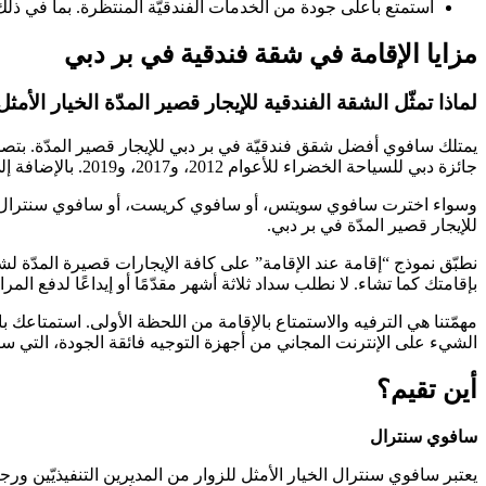
استمتع بأعلى جودة من الخدمات الفندقيّة المنتظرة. بما في ذلك استقبال على مدار 24 ساعة، وخدمة الغرف، والتدبير المنزلي
مزايا الإقامة في شقة فندقية في بر دبي
لماذا تمثّل الشقة الفندقية للإيجار قصير المدّة الخيار الأمثل
يمتلك سافوي أفضل شقق فندقيّة في بر دبي للإيجار قصير المدّة. بتصميم 
جائزة دبي للسياحة الخضراء للأعوام 2012، و2017، و2019. بالإضافة إلى جائزة الفندق المستدام للشرق الأوسط لعامي 2014 و2016. ممّا يحفّزكم لتوقّع أفضل الخدمات عند الإقامة في شققنا الفندقية في دبي.
وسواء اخترت سافوي سويتس، أو سافوي كريست، أو سافوي سنترال، أو س
للإيجار قصير المدّة في بر دبي.
نطبّق نموذج “إقامة عند الإقامة” على كافة الإيجارات قصيرة المدّة لشقق
بإقامتك كما تشاء. لا نطلب سداد ثلاثة أشهر مقدّمًا أو إيداعًا لدفع ال
مهمّتنا هي الترفيه والاستمتاع بالإقامة من اللحظة الأولى. استمتاعك
الشيء على الإنترنت المجاني من أجهزة التوجيه فائقة الجودة، التي س
أين تقيم؟
سافوي سنترال