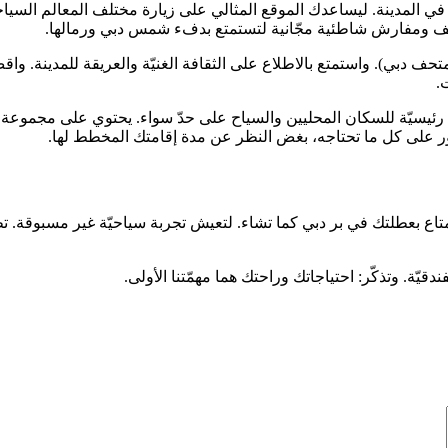
ي المدينة. ليساعدك الموقع المثالي على زيارة مختلف المعالم السياحية 
شف ومفارش شاطئية مجّانية لتستمتع بدفء شمس دبي ورمالها.
بي). واستمتع بالاطلاع على الثقافة الغنيّة والعريقة للمدينة. واقض وق
.
ق رئيسيّة للسكان المحليين والسياح على حدّ سواء. يحتوي على مجموعة
ك العثور على كل ما تحتاجه، بغض النظر عن مدة إقامتك المخطط لها.
ع بعطلتك في بر دبي كما تشاء. لتعيش تجربة سياحيّة غير مسبوقة. تطّلع
قيّة. وتذكّر: احتياجاتك وراحتك هما مهمّتنا الأولى.