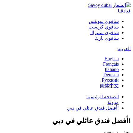
فنادقنا
سافوي سويتس
سافوي كريست
سافوي سنترال
سافوي بارك
العربية
English
Français
Italiano
Deutsch
Русский
简体中文
الصفحة الرئيسية
مدونة
!أفضل فندق عائلي في دبي
!أفضل فندق عائلي في دبي