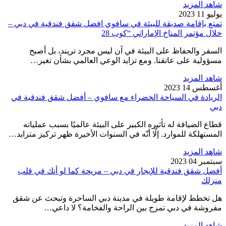
شاهد المزيد
يوليو 11 2023
تمتع بإقامة صديقة للبيئة في سافوي افضل شقق فندقية في دبي –
خلال مؤتمر المناخ الإماراتي “كوب 28
السفر والحفاظ على البيئة في آن ليس مجرد تريند، بل أصبح
مسؤولية على عاتقنا. ومع تزايد الوعي العالمي بشأن تغير…
شاهد المزيد
أغسطس 14 2023
الريادة في السياحة الخضراء مع سافوي – أفضل شقق فندقية في
دبي
قطاع الضيافة له تأثيره الكبير على البيئة عالميًا بسبب عملياته
المستهلكة للموارد. إلّا أنّه في السنوات الأخيرة ظهر تركيز متزايد…
شاهد المزيد
سبتمبر 04 2023
أفضل شقق فندقية للإيجار في دبي – مريحة كما لو أنك في قلب
منزلك
هل تخطط لإقامة طويلة في مدينة دبي الساحرة وتبحث عن شقق
مفروشة في دبي تمزج بين الراحة والفخامة؟ لا داعي…
شاهد المزيد