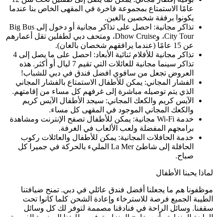
عامًا الاستمتاع بمجموعة فاخرة في المقهى الخاص بنا عندما
يكونوا برفقة شخصين بالغين.
تذاكر مجانية: احصل على تذاكر مجانية أو دخول إلى Big Bus
City Tour، وDhow Cruise، ومتحف دبي لطفلين تقل أعمارهم
عن 15 عامًا (عندما يرافقهم شخصان بالغان).
تذاكر مجانية للأفلام ثنائية الأبعاد: احصل على ما يصل إلى 4
تذاكر سينما مجانية للعائلات التي تقيم 7 ليال أو أكثر. هذه
العروض تجعل من سافوي افضل فندق في دبي للشباب!
الفشار المجاني: يمكن للأطفال الاستمتاع بالفشار المجاني
الذي يتم توصيله مباشرة إلى غرفهم كل مساء من إقامتهم.
الآيس كريم والكعك المجاني: سيجد الأطفال الآيس كريم
والكعك المجاني الموجود في المقهى كل مساء.
خدمة Wi-Fi مجانية: يمكن للأطفال تصفح الإنترنت ومشاهدة
برامجهم المفضلة ولعب الألعاب في الغرفة.
خدمة الحافلات المجانية: يمكن للأطفال والعائلات ركوب
الحافلة إلى شاطئ La Mer المليء بالحركة في جميرا كل
صباح.
لماذا يحبنا الأطفال
موظفونا هم ما يجعلنا أفضل فندق عائلي في دبي. تمنح ضيافتنا
الطيبة الجميع فرصة للاسترخاء وإعادة الشحن كلما كانوا تحت
سقفنا. وسائل الراحة في فنادقنا مصممة لتوفر لك كل وسائل