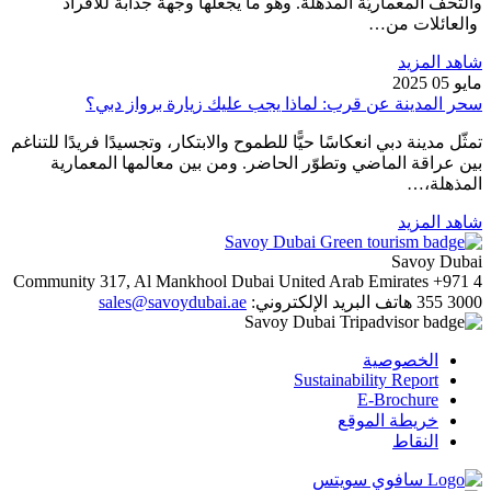
والتحف المعماريّة المذهلة. وهو ما يجعلها وجهة جذابة للأفراد
والعائلات من…
شاهد المزيد
مايو 05 2025
سحر المدينة عن قرب: لماذا يجب عليك زيارة برواز دبي؟
تمثّل مدينة دبي انعكاسًا حيًّا للطموح والابتكار، وتجسيدًا فريدًا للتناغم
بين عراقة الماضي وتطوّر الحاضر. ومن بين معالمها المعمارية
المذهلة،…
شاهد المزيد
Savoy Dubai
Community 317, Al Mankhool
Dubai
United Arab Emirates
+971 4
355 3000
هاتف
البريد الإلكتروني:
sales@savoydubai.ae
الخصوصية
Sustainability Report
E-Brochure
خريطة الموقع
النقاط