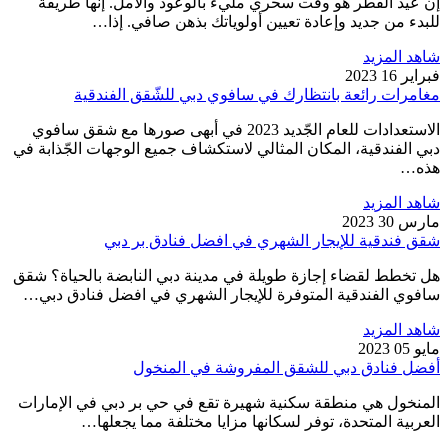
إن عيد الفطر هو وقت سحري مليء بالوعود والأمل. إنها طريقة
للبدء من جديد وإعادة تعيين أولوياتك بذهن صافي. إذا…
شاهد المزيد
فبراير 16 2023
مغامرات رائعة بانتظارك في سافوي دبي للشّقق الفندقية
الاستعدادات للعام الجّديد 2023 في أبهى صورها مع شقق سافوي
دبي الفندقية، المكان المثالي لاستكشاف جميع الوجهات الجّذابة في
هذه…
شاهد المزيد
مارس 30 2023
شقق فندقية للإيجار الشهري في افضل فنادق بر دبي
هل تخطط لقضاء إجازة طويلة في مدينة دبي النابضة بالحياة؟ شقق
سافوي الفندقية المتوفرة للإيجار الشهري في افضل فنادق دبي…
شاهد المزيد
مايو 05 2023
أفضل فنادق دبي للشقق المفروشة في المنخول
المنخول هي منطقة سكنية شهيرة تقع في حي بر دبي في الإمارات
العربية المتحدة، توفر لسكانها مزايا مختلفة مما يجعلها…