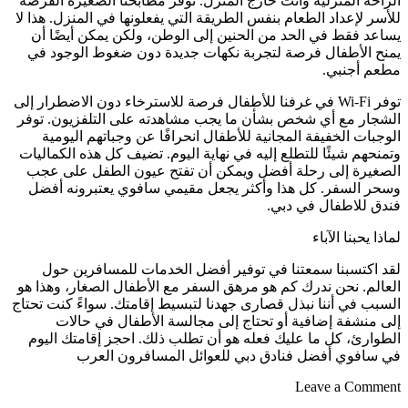
الراحة المنزلية وأنت خارج المنزل. توفر مطابخنا الصغيرة الفرصة
للأسر لإعداد الطعام بنفس الطريقة التي يفعلونها في المنزل. هذا لا
يساعد فقط في الحد من الحنين إلى الوطن، ولكن يمكن أيضًا أن
يمنح الأطفال فرصة لتجربة نكهات جديدة دون ضغوط الوجود في
مطعم أجنبي.
توفر Wi-Fi في غرفنا للأطفال فرصة للاسترخاء دون الاضطرار إلى
الشجار مع أي شخص بشأن ما يجب مشاهدته على التلفزيون. توفر
الوجبات الخفيفة المجانية للأطفال انحرافًا عن وجباتهم اليومية
وتمنحهم شيئًا للتطلع إليه في نهاية اليوم. تضيف كل هذه الكماليات
الصغيرة إلى رحلة أفضل ويمكن أن تفتح عيون الطفل على عجب
وسحر السفر. كل هذا وأكثر يجعل مقيمي سافوي يعتبرونه أفضل
فندق للاطفال في دبي.
لماذا يحبنا الآباء
لقد اكتسبنا سمعتنا في توفير أفضل الخدمات للمسافرين حول
العالم. نحن ندرك كم هو مرهق السفر مع الأطفال الصغار، وهذا هو
السبب في أننا نبذل قصارى جهدنا لتبسيط إقامتك. سواءً كنت تحتاج
إلى منشفة إضافية أو تحتاج إلى مجالسة الأطفال في حالات
الطوارئ، كل ما عليك فعله هو أن تطلب ذلك.
احجز إقامتك اليوم
في سافوي
أفضل فنادق دبي للعوائل المسافرون العرب
Leave a Comment