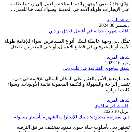
تؤدّي جاذبيّة دبي كوجهة رائدة للسياحة والعمل إلى زيادة الطلب
على الإيجارات طويلة الأمد في المدينة. وسواء كنت هنا للعمل،…
شاهد المزيد
ديسمبر 30 2024
باقات شهرية جذابة في أفضل فنادق بر دبي
تمثّل دبي وجهة عالميّة لشتّى أنواع المسافرين. سواء للإقامة طويلة
الأمد، أو المحترفين في قطاع الأعمال، أو حتى المغتربين. بفضل…
شاهد المزيد
يناير 16 2025
شقق سافوي الفندقية في قلب دبي
عندما يتعلق الأمر بالعثور على المكان المثالي للإقامة في دبي،
تتصدر الراحة والسهولة والتكلفة المعقولة قائمة الأولويات. وسواء
كانت الزيارة…
شاهد المزيد
إقامتك في سافوي
أبريل 10 2025
دبي بميزانية محدودة: دليلك للإيجارات الشهرية بأسعار معقولة
تشتهر دبي بأسلوب حياة حيوي ممتع. بمختلف مرافق الترفيه