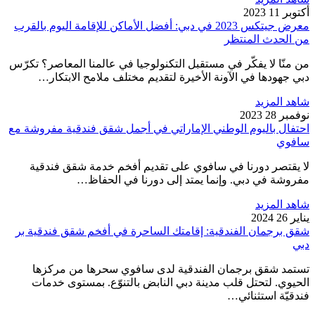
أكتوبر 11 2023
معرض جيتكس 2023 في دبي: أفضل الأماكن للإقامة اليوم بالقرب
من الحدث المنتظر
من منّا لا يفكّر في مستقبل التكنولوجيا في عالمنا المعاصر؟ تكرّس
دبي جهودها في الآونة الأخيرة لتقديم مختلف ملامح الابتكار…
شاهد المزيد
نوفمبر 28 2023
احتفال باليوم الوطني الإماراتي في أجمل شقق فندقية مفروشة مع
سافوي
لا يقتصر دورنا في سافوي على تقديم أفخم خدمة شقق فندقية
مفروشة في دبي. وإنما يمتد إلى دورنا في الحفاظ…
شاهد المزيد
يناير 26 2024
شقق برجمان الفندقية: إقامتك الساحرة في أفخم شقق فندقية بر
دبي
تستمد شقق برجمان الفندقية لدى سافوي سحرها من مركزها
الحيوي. لتحتل قلب مدينة دبي النابض بالتنوّع. بمستوى خدمات
فندقيّة استثنائي…