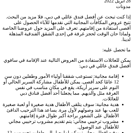
28 أبريل 2022
مدونات
إذا كنت تبحث عن أفضل فندق عائلي في دبي، فلا مزيد من البحث.
تتيح عروض المكافآت المجانية التي نقدمها للآباء الحصول على
أقصى استفادة من إقامتهم. تعرف على المزيد حول عروضنا الخاصة
ولماذا حان الوقت لحجز غرفة في إحدى الشقق الفندقية المذهلة
لدينا.
ما تحصل عليه:
يمكن للعائلات الاستفادة من العروض التالية عند الإقامة في سافوي
أفضل فندق عائلي في دبي:
إقامة مجانية: تستوعب شققنا أولياء الأمور وطفلين دون سن
12 عامًا كحد أقصى. يمكن للأطفال مشاركة السرير الحالي أو
النوم على سرير أريكة، يقع في مكان مناسب في نفس
الغرفة مثل والديهم. مما يجعلنا أحد أفضل فنادق دبي
للعائلات.
هدية مجانية: سوف يتلقى الأطفال هدية صغيرة أو لعبة صغيرة
للعب بها عند وصولهم لأول مرة. يساعد هذا الترحيب الدافئ
الأطفال على الشعور براحة أكبر طوال فترة إقامتهم.
مشروب ترحيبي مجاني: يتم تقديم مشروب ترحيبي مجاني
للأطفال عند الوصول.
بوفيه إفطار مجاني: يمكن لما يصل إلى طفلين تحت سن 12