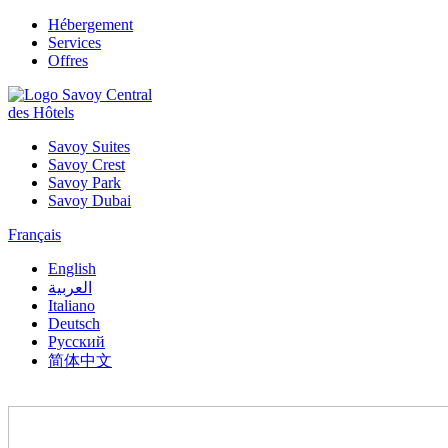
Hébergement
Services
Offres
des Hôtels
Savoy Suites
Savoy Crest
Savoy Park
Savoy Dubai
Français
English
العربية
Italiano
Deutsch
Русский
简体中文