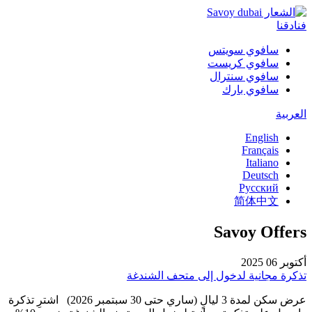
فنادقنا
سافوي سويتس
سافوي كريست
سافوي سنترال
سافوي بارك
العربية
English
Français
Italiano
Deutsch
Русский
简体中文
Savoy Offers
أكتوبر 06 2025
تذكرة مجانية لدخول إلى متحف الشندغة
عرض سكن لمدة 3 ليالٍ (ساري حتى 30 سبتمبر 2026) اشترِ تذكرة