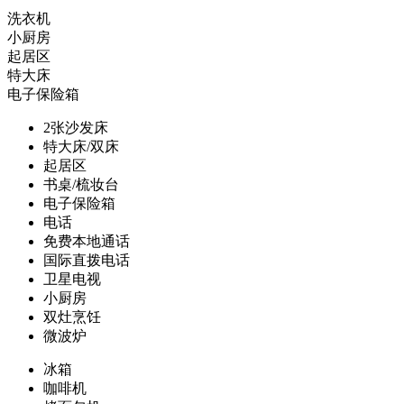
洗衣机
小厨房
起居区
特大床
电子保险箱
2张沙发床
特大床/双床
起居区
书桌/梳妆台
电子保险箱
电话
免费本地通话
国际直拨电话
卫星电视
小厨房
双灶烹饪
微波炉
冰箱
咖啡机