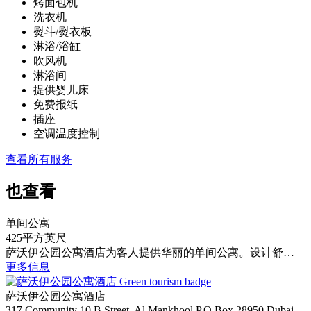
烤面包机
洗衣机
熨斗/熨衣板
淋浴/浴缸
吹风机
淋浴间
提供婴儿床
免费报纸
插座
空调温度控制
查看所有服务
也查看
单间公寓
425平方英尺
萨沃伊公园公寓酒店为客人提供华丽的单间公寓。设计舒…
更多信息
萨沃伊公园公寓酒店
317 Community 10 B Street, Al Mankhool
P.O.Box 28950
Dubai