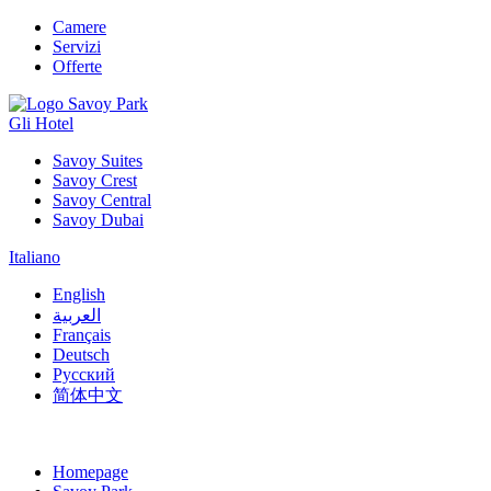
Camere
Servizi
Offerte
Gli Hotel
Savoy Suites
Savoy Crest
Savoy Central
Savoy Dubai
Italiano
English
العربية
Français
Deutsch
Русский
简体中文
Homepage