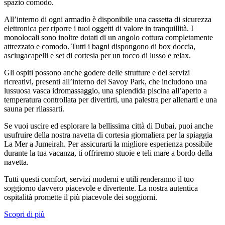
spazio comodo.
All’interno di ogni armadio è disponibile una cassetta di sicurezza
elettronica per riporre i tuoi oggetti di valore in tranquillità. I
monolocali sono inoltre dotati di un angolo cottura completamente
attrezzato e comodo. Tutti i bagni dispongono di box doccia,
asciugacapelli e set di cortesia per un tocco di lusso e relax.
Gli ospiti possono anche godere delle strutture e dei servizi
ricreativi, presenti all’interno del Savoy Park, che includono una
lussuosa vasca idromassaggio, una splendida piscina all’aperto a
temperatura controllata per divertirti, una palestra per allenarti e una
sauna per rilassarti.
Se vuoi uscire ed esplorare la bellissima città di Dubai, puoi anche
usufruire della nostra navetta di cortesia giornaliera per la spiaggia
La Mer a Jumeirah. Per assicurarti la migliore esperienza possibile
durante la tua vacanza, ti offriremo stuoie e teli mare a bordo della
navetta.
Tutti questi comfort, servizi moderni e utili renderanno il tuo
soggiorno davvero piacevole e divertente. La nostra autentica
ospitalità promette il più piacevole dei soggiorni.
Scopri di più