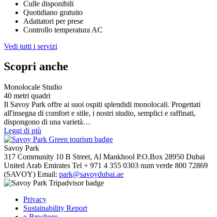
Culle disponibili
Quotidiano gratuito
Adattatori per prese
Controllo temperatura AC
Vedi tutti i servizi
Scopri anche
Monolocale Studio
40 metri quadri
Il Savoy Park offre ai suoi ospiti splendidi monolocali. Progettati
all'insegna di comfort e stile, i nostri studio, semplici e raffinati,
dispongono di una varietà…
Leggi di più
Savoy Park
317 Community 10 B Street, Al Mankhool
P.O.Box 28950
Dubai
United Arab Emirates
Tel
+ 971 4 355 0303
num verde
800 72869
(SAVOY)
Email:
park@savoydubai.ae
Privacy
Sustainability Report
e-Brochure