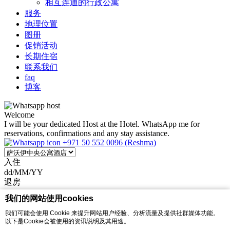
相互连通的行政公寓
服务
地理位置
图册
促销活动
长期住宿
联系我们
faq
博客
Welcome
I will be your dedicated Host at the Hotel. WhatsApp me for
reservations, confirmations and any stay assistance.
+971 50 552 0096 (Reshma)
入住
dd/MM/YY
退房
dd/MM/YY
我们的网站使用cookies
优惠代码
我们可能会使用 Cookie 来提升网站用户经验、分析流量及提供社群媒体功能。
以下是Cookie会被使用的资讯说明及其用途。
马上预订