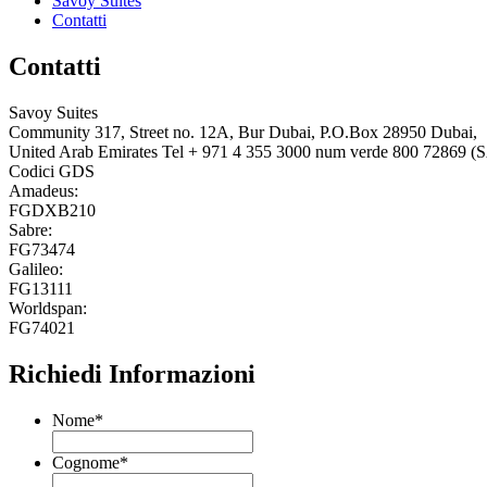
Savoy Suites
Contatti
Contatti
Savoy Suites
Community 317, Street no. 12A, Bur Dubai, P.O.Box 28950 Dubai,
United Arab Emirates
Tel
+ 971 4 355 3000
num verde
800 72869 
Codici GDS
Amadeus:
FGDXB210
Sabre:
FG73474
Galileo:
FG13111
Worldspan:
FG74021
Richiedi Informazioni
Nome
*
Cognome
*