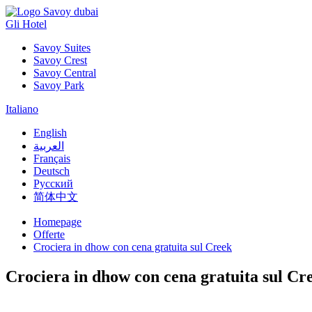
Gli Hotel
Savoy Suites
Savoy Crest
Savoy Central
Savoy Park
Italiano
English
العربية
Français
Deutsch
Русский
简体中文
Homepage
Offerte
Crociera in dhow con cena gratuita sul Creek
Crociera in dhow con cena gratuita sul Cr