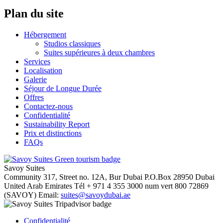
Plan du site
Hébergement
Studios classiques
Suites supérieures à deux chambres
Services
Localisation
Galerie
Séjour de Longue Durée
Offres
Contactez-nous
Confidentialité
Sustainability Report
Prix et distinctions
FAQs
Savoy Suites
Community 317, Street no. 12A, Bur Dubai
P.O.Box 28950
Dubai
United Arab Emirates
Tél
+ 971 4 355 3000
num vert
800 72869
(SAVOY)
Email:
suites@savoydubai.ae
Confidentialité