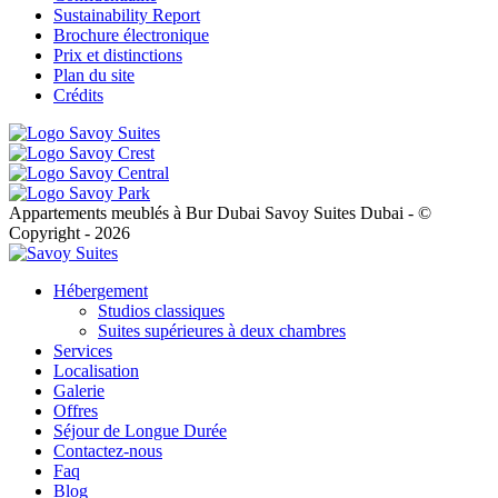
Sustainability Report
Brochure électronique
Prix et distinctions
Plan du site
Crédits
Appartements meublés à Bur Dubai Savoy Suites Dubai - ©
Copyright - 2026
Hébergement
Studios classiques
Suites supérieures à deux chambres
Services
Localisation
Galerie
Offres
Séjour de Longue Durée
Contactez-nous
Faq
Blog