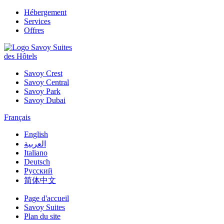
Hébergement
Services
Offres
des Hôtels
Savoy Crest
Savoy Central
Savoy Park
Savoy Dubai
Français
English
العربية
Italiano
Deutsch
Русский
简体中文
Page d'accueil
Savoy Suites
Plan du site