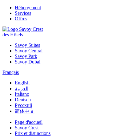
Hébergement
Services
Offres
des Hôtels
Savoy Suites
Savoy Central
Savoy Park
Savoy Dubai
Français
English
العربية
Italiano
Deutsch
Русский
简体中文
Page d'accueil
Savoy Crest
Prix et distinctions