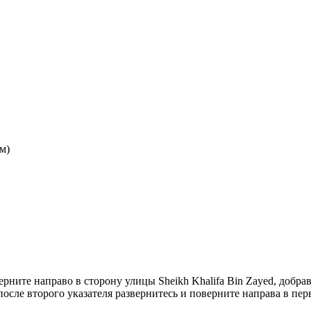
м)
ерните направо в сторону улицы Sheikh Khalifa Bin Zayed, добрав
осле второго указателя развернитесь и поверните направа в пер