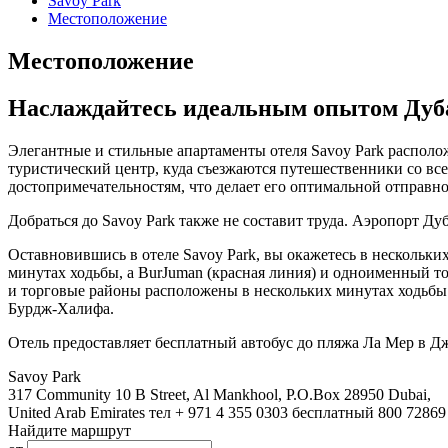
Savoy Park
Местоположение
Местоположение
Наслаждайтесь идеальным опытом Дуб
Элегантные и стильные апартаменты отеля Savoy Park распол
туристический центр, куда съезжаются путешественники со все
достопримечательностям, что делает его оптимальной отправно
Добраться до Savoy Park также не составит труда. Аэропорт Дуб
Оставновившись в отеле Savoy Park, вы окажетесь в нескольких
минутах ходьбы, а BurJuman (красная линия) и одноименный т
и торговые районы расположены в нескольких минутах ходьбы 
Бурдж-Халифа.
Отель предоставляет бесплатный автобус до пляжа Ла Мер в Д
Savoy Park
317 Community 10 B Street, Al Mankhool, P.O.Box 28950 Dubai,
United Arab Emirates
тел
+ 971 4 355 0303
бесплатный
800 7286
Найдите маршрут