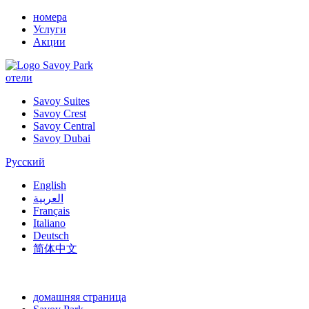
номера
Услуги
Акции
отели
Savoy Suites
Savoy Crest
Savoy Central
Savoy Dubai
Русский
English
العربية
Français
Italiano
Deutsch
简体中文
домашняя страница