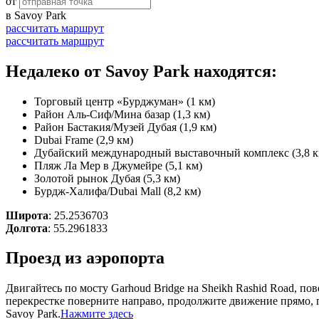
от
в
Savoy Park
рассчитать маршрут
рассчитать маршрут
Недалеко от Savoy Park находятся:
Торговый центр «Бурджуман» (1 км)
Район Аль-Сиф/Мина базар (1,3 км)
Район Бастакия/Музей Дубая (1,9 км)
Dubai Frame (2,9 км)
Дубайский международный выставочный комплекс (3,8 к
Пляж Ла Мер в Джумейре (5,1 км)
Золотой рынок Дубая (5,3 км)
Бурдж-Халифа/Dubai Mall (8,2 км)
Широта
: 25.2536703
Долгота
: 55.2961833
Проезд из аэропорта
Двигайтесь по мосту Garhoud Bridge на Sheikh Rashid Road, пов
перекрестке поверните направо, продолжите движение прямо, п
Savoy Park.
Нажмите здесь