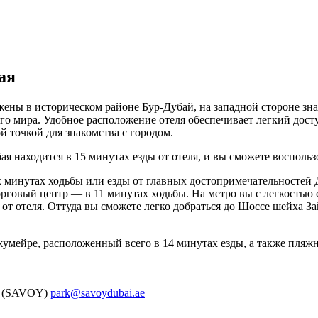
ая
ожены в историческом районе Бур-Дубай, на западной стороне 
го мира. Удобное расположение отеля обеспечивает легкий дост
й точкой для знакомства с городом.
ая находится в 15 минутах езды от отеля, и вы сможете воспольз
 минутах ходьбы или езды от главных достопримечательностей Ду
орговый центр — в 11 минутах ходьбы. На метро вы с легкостью
от отеля. Оттуда вы сможете легко добраться до Шоссе шейха З
жумейре, расположенный всего в 14 минутах езды, а также пляж
9 (SAVOY)
park@savoydubai.ae