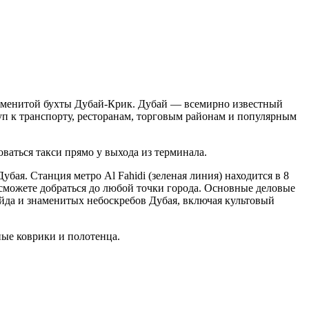
знаменитой бухты Дубай-Крик. Дубай — всемирно известный
уп к транспорту, ресторанам, торговым районам и популярным
оваться такси прямо у выхода из терминала.
бая. Станция метро Al Fahidi (зеленая линия) находится в 8
 сможете добраться до любой точки города. Основные деловые
айда и знаменитых небоскребов Дубая, включая культовый
ные коврики и полотенца.