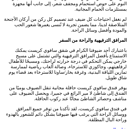
النوم على حوض استحمام ومجفف شعر، إلى جانب أنها مجهزة
بمستلزمات الحمام المجانية.
لم نغفل احتياجات كل ضيف عند تصميم كل ركن من أركان الأجنحة
المتلاصقة لدينا، مما يضمن تجربة لا تُنسى يغمرها شعور الحب
والمودة وأفضل وسائل الراحة.
المرافق الترفيهية والراحة من السفر
باعتبارك أحد ضيوفنا الكرام في شقق سافوي كريست يمكنك
الاستمتاع بأفضل المرافق الترفيهية والتي تشتمل على مسبح
خارجي يمكن التحكم في درجة حرارته لراحتك، ومسبحًا للأطفال
لرفاهيتهم، وجاكوزي للاسترخاء، وصالة ألعاب رياضية لممارسة
تمارين اللياقة البدنية، وغرفة بخار/ساونا للاسترخاء بعد قضاء يوم
شاق طويل.
يوفر فندق سافوي كريست حافلة مجانية تنقل الضيوف يوميًا من
الفندق إلى شاطئ لا مير الرائع في جميرا، ويحصل الضيوف على
مناشف وحصائر الشاطئ مجانًا عند ركوب الحافلة.
في فندق سافوي كريست، لقد تأكدنا من توفر جميع المرافق
ووسائل الراحة التي يرغب فيها ضيوفنا بشكل دائم للشعور بالهدوء
وراحة البال المطلقة.