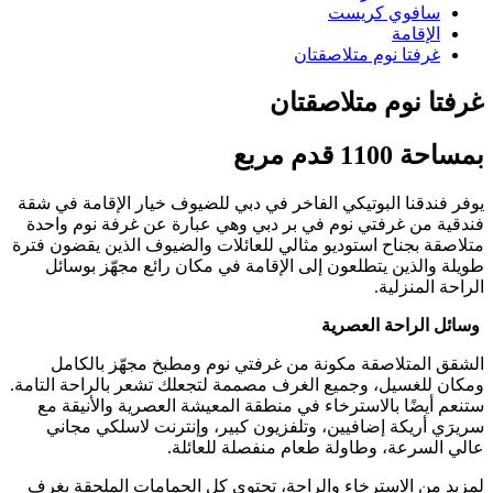
سافوي كريست
الإقامة
غرفتا نوم متلاصقتان
غرفتا نوم متلاصقتان
بمساحة 1100 قدم مربع
يوفر فندقنا البوتيكي الفاخر في دبي للضيوف خيار الإقامة في شقة
فندقية من غرفتي نوم في بر دبي وهي عبارة عن غرفة نوم واحدة
متلاصقة بجناح استوديو مثالي للعائلات والضيوف الذين يقضون فترة
طويلة والذين يتطلعون إلى الإقامة في مكان رائع مجهّز بوسائل
الراحة المنزلية.
وسائل الراحة العصرية
الشقق المتلاصقة مكونة من غرفتي نوم ومطبخ مجهّز بالكامل
ومكان للغسيل، وجميع الغرف مصممة لتجعلك تشعر بالراحة التامة.
ستنعم أيضًا بالاسترخاء في منطقة المعيشة العصرية والأنيقة مع
سريرَي أريكة إضافيين، وتلفزيون كبير، وإنترنت لاسلكي مجاني
عالي السرعة، وطاولة طعام منفصلة للعائلة.
لمزيد من الاسترخاء والراحة، تحتوي كل الحمامات الملحقة بغرف