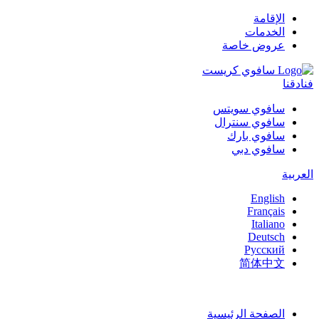
الإقامة
الخدمات
عروض خاصة
فنادقنا
سافوي سويتس
سافوي سنترال
سافوي بارك
سافوي دبي
العربية
English
Français
Italiano
Deutsch
Русский
简体中文
الصفحة الرئيسية