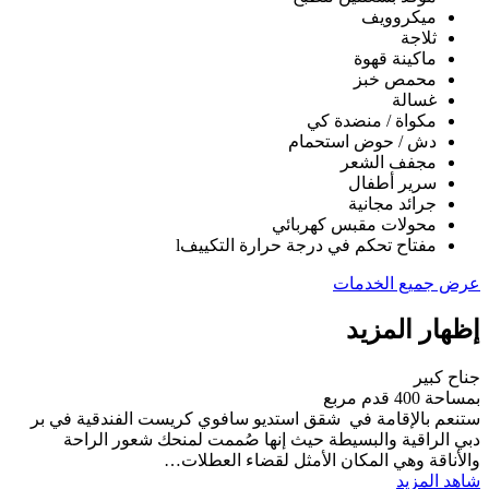
ميكروويف
ثلاجة
ماكينة قهوة
محمص خبز
غسالة
مكواة / منضدة كي
دش / حوض استحمام
مجفف الشعر
سرير أطفال
جرائد مجانية
محولات مقبس كهربائي
مفتاح تحكم في درجة حرارة التكييفl
عرض جميع الخدمات
إظهار المزيد
جناح كبير
بمساحة 400 قدم مربع
ستنعم بالإقامة في شقق استديو سافوي كريست الفندقية في بر
دبي الراقية والبسيطة حيث إنها صُممت لمنحك شعور الراحة
والأناقة وهي المكان الأمثل لقضاء العطلات…
شاهد المزيد