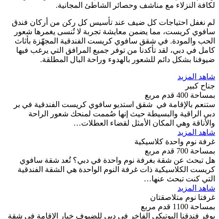
لكافة النزلاء مع مناشف وحصائر الشاطئ المجانية.
لم نغفل احتياجات كل ضيف عند تأسيس كل ركن من أركان فندق
سافوي كريست، مما يضمن معايشة تجربة لا تُنسى يغمرها شعور
الحب والمودة. في شقق سافوي كريست الفندقية المجهّزة بأثاث
كامل في دبي، لقد تأكدنا من توفر جميع المرافق التي يرغب فيها
ضيوفنا بشكل دائم للشعور بالهدوء وراحة البال المطلقة.
شاهد المزيد
جناح كبير
بمساحة 400 قدم مربع
ستنعم بالإقامة في شقق استديو سافوي كريست الفندقية في بر
دبي الراقية والبسيطة حيث إنها صُممت لمنحك شعور الراحة
والأناقة وهي المكان الأمثل لقضاء العطلات…
شاهد المزيد
غرفة نوم واحدة كلاسيكية
بمساحة 700 قدم مربع
هل تبحث عن شقة بغرفة نوم واحدة في دبي؟ تُعد شقة سافوي
كريست الكلاسيكية ذات غرفة النوم الواحدة هي الشقة الفندقية
التي كنت تبحث عنها…
شاهد المزيد
غرفتا نوم متلاصقتان
بمساحة 1100 قدم مربع
يوفر فندقنا البوتيكي الفاخر في دبي للضيوف خيار الإقامة في شقة