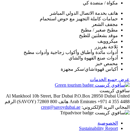
مكواة / منضدة كي
هاتف بخدمة الاتصال الدولي المباشر
حمامات كاملة التجهيز مع حوض استحمام
مجفف الشعر
مطبخ صغير / مطبخ
موقد بشعلتين للطبخ
ميكروويف
ثلاجة بفريزر
أدوات مائدة وأطباق وأكواب زجاجية وأدوات مطبخ
أدوات صنع القهوة والشاي
محمص خبز
أكياس قهوة/شاي/سكر مجهزة
عرض جميع الخدمات
سافوي كريست
Al Mankhool 10b Street, Bur Dubai
P.O.Box 28950
Dubai
United
الرقم
800 72869 (SAVOY)
هاتف
Arab Emirates
+971 4 355 4488
crest@savoydubai.ae
البريد الإلكتروني:
المجاني
الخصوصية
Sustainability Report