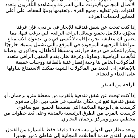
الاتصال المجاني بالإنترنت عالي السرعة ومشاهدة التلفزيون متعدد
القنوات. يتم تنظيف جميع الغرف وتعقيمها يوميًا للحفاظ على أعلى
المعايير لخدمات الغرف.
إذا كنت تبحث عن شقق فندقية للإيجار في بر دبي، فإن غرفنا
مجهّزة بالكامل بجميع وسائل الراحة الرائعة التي ترغب فيها، مما
يضمن لك معايشة تجربة إقامة لا تُنسى في دبي. ندعوك للاستمتاع
بمرافقنا الترفيهية الموجودة في الموقع والتي تشمل مسبحًا خارجيًا
يمكن التحكم في درجة حرارته، ومسبحًا للأطفال، وجاكوزي، وصالة
للألعاب الرياضية، وساونا، وغرفة بخار. يقدم المقهى الراقي متعدد
المأكولات الخاص بنا وجبة إفطار غنية بالطاقة ووجبات خفيفة
بالإضافة إلى العديد من المأكولات الشهية يمكنك الاستمتاع بتناولها
على الغداء والعشاء.
الراحة من السفر
إذا كنت تبحث عن شقق فندقية بالقرب من محطة مترو برجمان، أو
شقق فندقية تقع في مكان مناسب في قلب دبي، فإن سافوي
كريست هي الوجهة الملائمة التي يقصدها الجميع. يقع سافوي
كريست بالقرب من الطرق الرئيسية بالمدينة وعلى بُعد خطوات من
محطتي مترو ومركز برجمان التجاري.
ويبعد مطار دبي الدولي مسافة 15 دقيقة فقط بالسيارة من الفندق.
ويقدم الفندق خدمة الحافلات المجانية إلى شاطئ لامير بجميرا