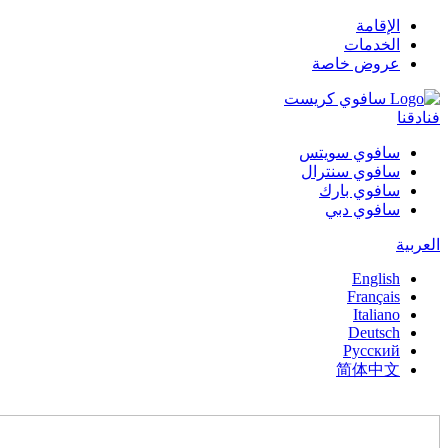
الإقامة
الخدمات
عروض خاصة
فنادقنا
سافوي سويتس
سافوي سنترال
سافوي بارك
سافوي دبي
العربية
English
Français
Italiano
Deutsch
Русский
简体中文