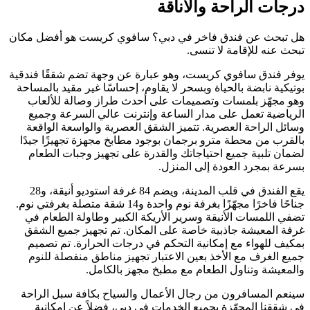
درجات الراحة والأناقة
هل تبحث عن فندق فاخر في دبي؟ سافوي كريست هو أفضل مكان
تبحث عنه للإقامة لا تنسى.
يوفر فندق سافوي كريست، وهو عبارة عن وجهة تضم شققًا فندقية
بوتيكية نابضة بالحياة وبسحر لا يقاوم، إحساسًا غير مقيد بالمساحة
وهو مجهّز بلمسات وتصميمات على أحدث طراز وصالة للألعاب
الرياضية تعمل على مدار الساعة وإنترنت عالي السرعة وجميع
وسائل الراحة العصرية. تتميز الشقق العصرية والواسعة الواقعة
بالقرب من محطة مترو برجمان بوجود مطابخ مجهزة تجهيزًا جيدًا
لضمان تلبية جميع احتياجاتك والقدرة على تجهيز وجبات الطعام
بسرعة بمجرد العودة إلى المنزل.
يقع الفندق في قلب المدينة، ويضم 84 غرفة استوديو أنيقة، و28
جناحًا فاخرًا مجهّزًا بغرفة نوم واحدة و14 شقة متصلة بغرفتي نوم.
تضفي اللمسات الأنيقة وسرير الأريكة الكبير وطاولة الطعام في
غرفة المعيشة جاذبية خاصة على المكان. تم تجهيز جميع الشقق
بمكيف للهواء مع إمكانية التحكم في درجات الحرارة. تم تصميم
جميع الغرف مع الأخذ بعين الاعتبار تجهيز مناطق منفصلة للنوم
والمعيشة وتناول الطعام مع مطبخ مجهز بالكامل.
سينعم المسافرون من رجال الأعمال والسياح بكافة سبل الراحة
في شققنا المجهّزة بجميع الخدمات في دبي، فضلاً عن إمكانية