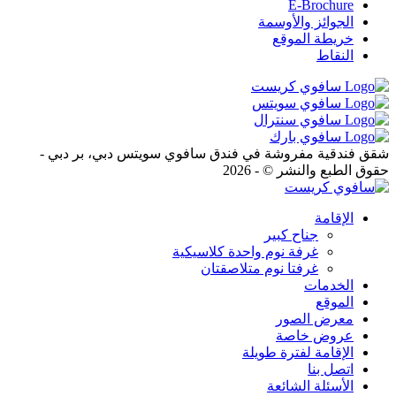
E-Brochure
الجوائز والأوسمة
خريطة الموقع
النقاط
شقق فندقية مفروشة في فندق سافوي سويتس دبي، بر دبي -
حقوق الطبع والنشر © - 2026
الإقامة
جناح كبير
غرفة نوم واحدة كلاسيكية
غرفتا نوم متلاصقتان
الخدمات
الموقع
معرض الصور
عروض خاصة
الإقامة لفترة طويلة
اتصل بنا
الأسئلة الشائعة